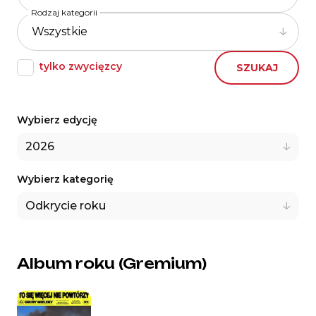
Rodzaj kategorii
tylko zwycięzcy
SZUKAJ
Wybierz edycję
Wybierz kategorię
Nominowani i laureaci 2026
Album roku (Gremium)