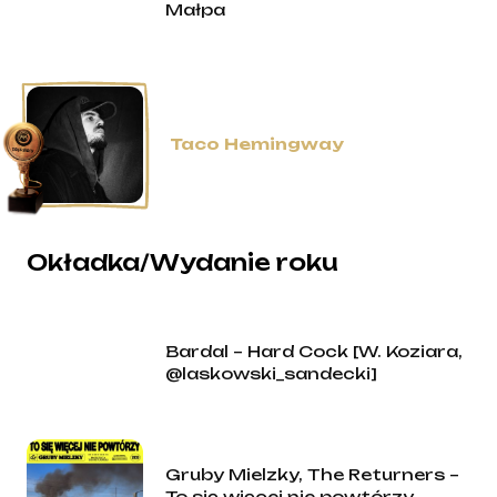
Małpa
Taco Hemingway
Okładka/Wydanie roku
Bardal – Hard Cock [W. Koziara,
@laskowski_sandecki]
Gruby Mielzky, The Returners –
To się więcej nie powtórzy