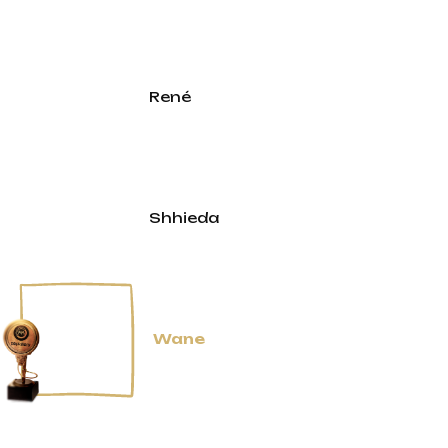
René
Shhieda
Wane