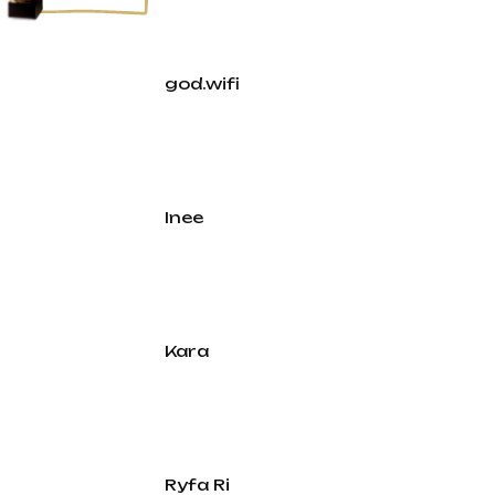
god.wifi
Inee
Kara
Ryfa Ri