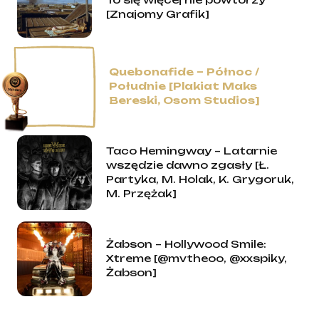
[Znajomy Grafik]
Quebonafide – Północ /
Południe [Plakiat Maks
Bereski, Osom Studios]
Taco Hemingway – Latarnie
wszędzie dawno zgasły [Ł.
Partyka, M. Holak, K. Grygoruk,
M. Przężak]
Żabson – Hollywood Smile:
Xtreme [@mvtheoo, @xxspiky,
Żabson]