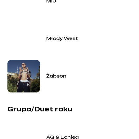
MIÜ
Młody West
Żabson
Grupa/Duet roku
AG & Lohleq