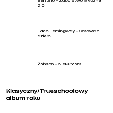
Sentino – Zabójstwo liryczne
2.0
Taco Hemingway – Umowa o
dzieło
Żabson – NieKumam
Klasyczny/Trueschoolowy
album roku