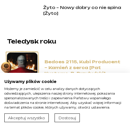
Żyto – Nowy dobry co nie spina
[Żyto]
Teledysk roku
Bedoes 2115, Kubi Producent
– Kamień z serca [Pat
Kustoms, B. Przybylski]
Używamy plików cookie
Możemy je zamieścić w celu analizy danych dotyczących
odwiedzających, ulepszenia naszej strony internetowej, pokazania
DJ Element ft. Krystyna Prońko,
spersonalizowanych treści i zapewnienia Państwu wspaniałego
Kuba Knap, Ryfa Ri –
doświadczenia na stronie internetowej. Aby uzyskać więcej informacji
Niewypowiedziane światy [M.
na temat plików cookie, których używamy, otwórz ustawienia.
Korzewski, A. Kutzner]
Akceptuj wszystko
Dostosuj