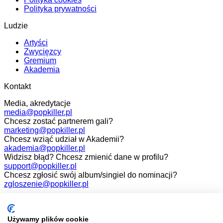
Polityka prywatności
Ludzie
Artyści
Zwycięzcy
Gremium
Akademia
Kontakt
Media, akredytacje
media@popkiller.pl
Chcesz zostać partnerem gali?
marketing@popkiller.pl
Chcesz wziąć udział w Akademii?
akademia@popkiller.pl
Widzisz błąd? Chcesz zmienić dane w profilu?
support@popkiller.pl
Chcesz zgłosić swój album/singiel do nominacji?
zgloszenie@popkiller.pl
Facebook
Instagram
Używamy plików cookie