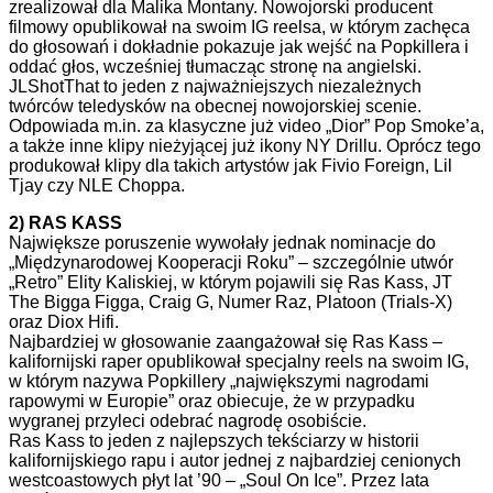
zrealizował dla Malika Montany. Nowojorski producent
filmowy opublikował na swoim IG reelsa, w którym zachęca
do głosowań i dokładnie pokazuje jak wejść na Popkillera i
oddać głos, wcześniej tłumacząc stronę na angielski.
JLShotThat to jeden z najważniejszych niezależnych
twórców teledysków na obecnej nowojorskiej scenie.
Odpowiada m.in. za klasyczne już video „Dior” Pop Smoke’a,
a także inne klipy nieżyjącej już ikony NY Drillu. Oprócz tego
produkował klipy dla takich artystów jak Fivio Foreign, Lil
Tjay czy NLE Choppa.
2) RAS KASS
Największe poruszenie wywołały jednak nominacje do
„Międzynarodowej Kooperacji Roku” – szczególnie utwór
„Retro” Elity Kaliskiej, w którym pojawili się Ras Kass, JT
The Bigga Figga, Craig G, Numer Raz, Platoon (Trials-X)
oraz Diox Hifi.
Najbardziej w głosowanie zaangażował się Ras Kass –
kalifornijski raper opublikował specjalny reels na swoim IG,
w którym nazywa Popkillery „największymi nagrodami
rapowymi w Europie” oraz obiecuje, że w przypadku
wygranej przyleci odebrać nagrodę osobiście.
Ras Kass to jeden z najlepszych tekściarzy w historii
kalifornijskiego rapu i autor jednej z najbardziej cenionych
westcoastowych płyt lat ’90 – „Soul On Ice”. Przez lata