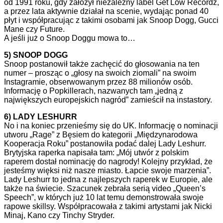
od 1991 roku, gdy założył niezależny label Get Low Recordz,
a przez lata aktywnie działał na scenie, wydając ponad 40
płyt i współpracując z takimi osobami jak Snoop Dogg, Gucci
Mane czy Future.
A jeśli już o Snoop Doggu mowa to…
5) SNOOP DOGG
Snoop postanowił także zachęcić do głosowania na ten
numer – prosząc o „głosy na swoich ziomali” na swoim
Instagramie, obserwowanym przez 88 milionów osób.
Informację o Popkillerach, nazwanych tam „jedną z
największych europejskich nagród” zamieścił na instastory.
6) LADY LESHURR
No i na koniec przenieśmy się do UK. Informację o nominacji
utworu „Rage” z Bęsiem do kategorii „Międzynarodowa
Kooperacja Roku” postanowiła podać dalej Lady Leshurr.
Brytyjska raperka napisała tam: „Mój utwór z polskim
raperem dostał nominację do nagrody! Kolejny przykład, że
jesteśmy więksi niż nasze miasto. Łapcie swoje marzenia”.
Lady Leshurr to jedna z najlepszych raperek w Europie, ale
także na świecie. Szacunek zebrała serią video „Queen’s
Speech”, w których już 10 lat temu demonstrowała swoje
rapowe skillsy. Współpracowała z takimi artystami jak Nicki
Minaj, Kano czy Tinchy Stryder.