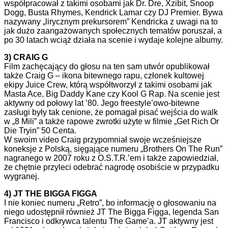
współpracował z takimi osobami jak Dr. Dre, Xzibit, Snoop
Dogg, Busta Rhymes, Kendrick Lamar czy DJ Premier. Bywa
nazywany „lirycznym prekursorem” Kendricka z uwagi na to
jak dużo zaangażowanych społecznych tematów poruszał, a
po 30 latach wciąż działa na scenie i wydaje kolejne albumy.
3) CRAIG G
Film zachęcający do głosu na ten sam utwór opublikował
także Craig G – ikona bitewnego rapu, członek kultowej
ekipy Juice Crew, którą współtworzył z takimi osobami jak
Masta Ace, Big Daddy Kane czy Kool G Rap. Na scenie jest
aktywny od połowy lat ’80. Jego freestyle’owo-bitewne
zasługi były tak cenione, że pomagał pisać wejścia do walk
w „8 Mili” a także rapowe zwrotki użyte w filmie „Get Rich Or
Die Tryin” 50 Centa.
W swoim video Craig przypomniał swoje wcześniejsze
koneksje z Polską, sięgające numeru „Brothers On The Run”
nagranego w 2007 roku z O.S.T.R.’em i także zapowiedział,
że chętnie przyleci odebrać nagrodę osobiście w przypadku
wygranej.
4) JT THE BIGGA FIGGA
I nie koniec numeru „Retro”, bo informację o głosowaniu na
niego udostępnił również JT The Bigga Figga, legenda San
Francisco i odkrywca talentu The Game’a. JT aktywny jest