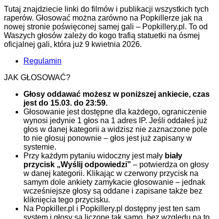
Tutaj znajdziecie linki do filmów i publikacji wszystkich tych
raperów. Głosować można zarówno na Popkillerze jak na
nowej stronie poświęconej samej gali – Popkillery.pl. To od
Waszych głosów zależy do kogo trafią statuetki na ósmej
oficjalnej gali, która już 9 kwietnia 2026.
Regulamin
JAK GŁOSOWAĆ?
Głosy oddawać możesz w poniższej ankiecie, czas
jest do 15.03. do 23:59.
Głosowanie jest dostępne dla każdego, ograniczenie
wynosi jedynie 1 głos na 1 adres IP. Jeśli oddałeś już
głos w danej kategorii a widzisz nie zaznaczone pole
to nie głosuj ponownie – głos jest już zapisany w
systemie.
Przy każdym pytaniu widoczny jest mały
biały
przycisk „Wyślij odpowiedzi”
– potwierdza on głosy
w danej kategorii. Klikając w czerwony przycisk na
samym dole ankiety zamykacie głosowanie – jednak
wcześniejsze głosy są oddane i zapisane także bez
kliknięcia tego przycisku.
Na Popkiller.pl i Popkillery.pl dostępny jest ten sam
system i głosy są liczone tak samo, bez względu na to,