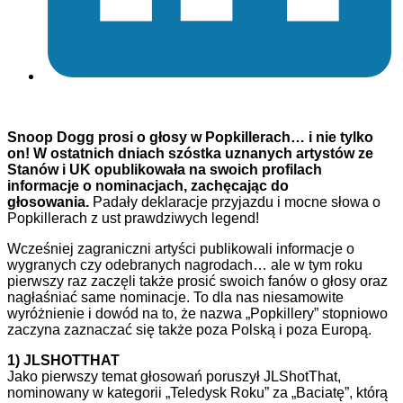
Snoop Dogg prosi o głosy w Popkillerach… i nie tylko
on! W ostatnich dniach szóstka uznanych artystów ze
Stanów i UK opublikowała na swoich profilach
informacje o nominacjach, zachęcając do
głosowania.
Padały deklaracje przyjazdu i mocne słowa o
Popkillerach z ust prawdziwych legend!
Wcześniej zagraniczni artyści publikowali informacje o
wygranych czy odebranych nagrodach… ale w tym roku
pierwszy raz zaczęli także prosić swoich fanów o głosy oraz
nagłaśniać same nominacje. To dla nas niesamowite
wyróżnienie i dowód na to, że nazwa „Popkillery” stopniowo
zaczyna zaznaczać się także poza Polską i poza Europą.
1) JLSHOTTHAT
Jako pierwszy temat głosowań poruszył JLShotThat,
nominowany w kategorii „Teledysk Roku” za „Baciatę”, którą