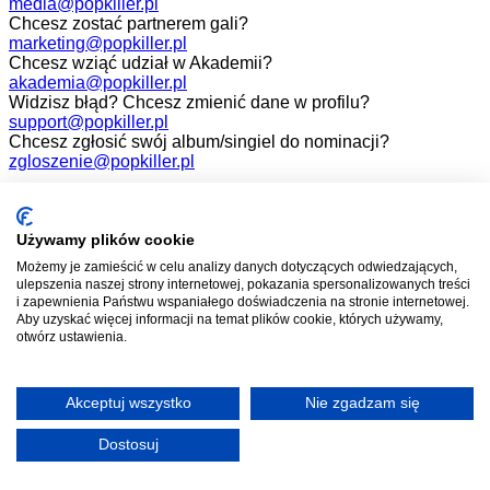
media@popkiller.pl
Chcesz zostać partnerem gali?
marketing@popkiller.pl
Chcesz wziąć udział w Akademii?
akademia@popkiller.pl
Widzisz błąd? Chcesz zmienić dane w profilu?
support@popkiller.pl
Chcesz zgłosić swój album/singiel do nominacji?
zgloszenie@popkiller.pl
Facebook
Instagram
Używamy plików cookie
Możemy je zamieścić w celu analizy danych dotyczących odwiedzających,
YouTube
ulepszenia naszej strony internetowej, pokazania spersonalizowanych treści
i zapewnienia Państwu wspaniałego doświadczenia na stronie internetowej.
Aby uzyskać więcej informacji na temat plików cookie, których używamy,
otwórz ustawienia.
Wszelkie prawa zastrzeżone. 2026.
Projekt i realizacja:
Mateusz Nowaczyk
Akceptuj wszystko
Nie zgadzam się
Dostosuj