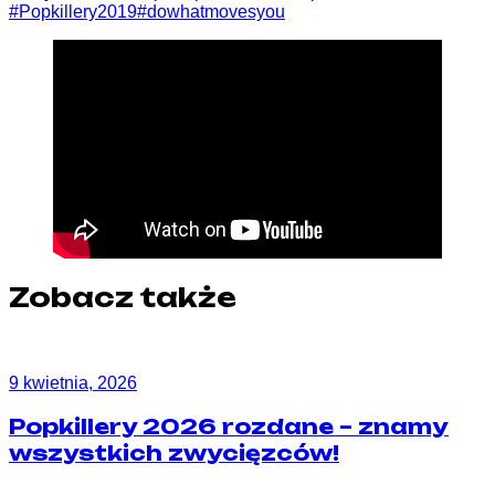
#Popkillery2019
#dowhatmovesyou
Zobacz także
9 kwietnia, 2026
Popkillery 2026 rozdane – znamy
wszystkich zwycięzców!