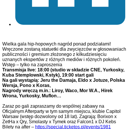
Wielka gala hip-hopowych nagród ponad podziałami!
Wręczone zostaną statuetki dla zwycięzców w głosowaniach
publiczności i gremium złożonego z kilkudziesięciu
uznanych ekspertów z różnych mediów i różnych pokoleń.
Wstęp – tylko na zaproszenia
Transmisja live: 18:00 (studio w składzie CNE, Yurkosky,
Kuba Stemplowski, Kstyk), 19:00 start gali
Na gali wystąpią: Jeru the Damaja, Eldo x Jotuze, Polska
Wersja, Pono x Koras,
Nagrody wręczą m.in.: Liroy, Waco, Mor W.A., Hirek
Wrona, Yurkosky, Muflon…
Zaraz po gali zapraszamy do wspólnej zabawy na
Oficjalnym Afterparty w tym samym miejscu, klubie Capitol
Warsaw (wstęp dozwolony od 18 lat). Zagrają: Borixon x
ZetHa x Qry, Smolasty x Tymek oraz Falcon1 x DJ Kebs
Bilety na after –
https://special.ticketos.pl/events/1981