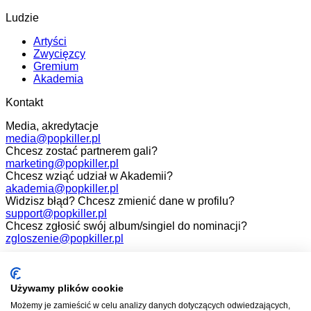
Ludzie
Artyści
Zwycięzcy
Gremium
Akademia
Kontakt
Media, akredytacje
media@popkiller.pl
Chcesz zostać partnerem gali?
marketing@popkiller.pl
Chcesz wziąć udział w Akademii?
akademia@popkiller.pl
Widzisz błąd? Chcesz zmienić dane w profilu?
support@popkiller.pl
Chcesz zgłosić swój album/singiel do nominacji?
zgloszenie@popkiller.pl
Facebook
Instagram
Używamy plików cookie
Możemy je zamieścić w celu analizy danych dotyczących odwiedzających,
YouTube