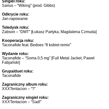
Singiel roku:
Sarius – “Wiking” (prod. Gibbs)
Odkrycie roku:
Jan-rapowanie
Teledysk roku:
Żabson – “DMT” [Łukasz Partyka, Magdalena Czmuda]
Kooperacja roku:
Taconafide feat. Bedoes “8 kobiet remix”
Wydanie roku:
Taconafide – “Soma 0,5 mg” [Full Metal Jacket, Paweł
Fabjański]
Grupa/duet roku:
Taconafide
Zagraniczny album roku:
XXXTentacion – “?”
Zagraniczny singiel roku:
XXXTentacion – “Sad!”