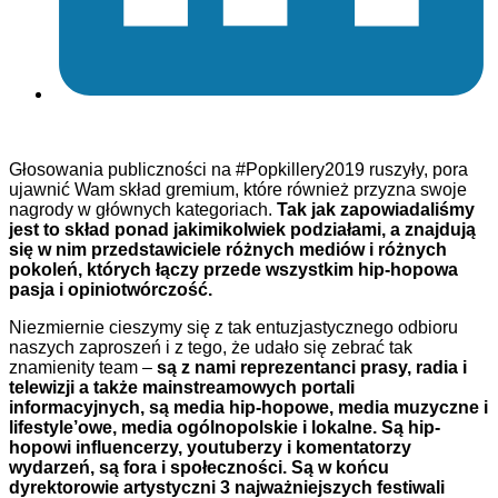
Głosowania publiczności na #Popkillery2019 ruszyły, pora
ujawnić Wam skład gremium, które również przyzna swoje
nagrody w głównych kategoriach.
T
ak jak zapowiadaliśmy
jest to skład ponad jakimikolwiek podziałami, a znajdują
się w nim przedstawiciele różnych mediów i różnych
pokoleń, których łączy przede wszystkim hip-hopowa
pasja i opiniotwórczość.
Niezmiernie cieszymy się z tak entuzjastycznego odbioru
naszych zaproszeń i z tego, że udało się zebrać tak
znamienity team –
są z nami reprezentanci prasy, radia i
telewizji a także mainstreamowych portali
informacyjnych, są media hip-hopowe, media muzyczne i
lifestyle’owe, media ogólnopolskie i lokalne. Są hip-
hopowi influencerzy, youtuberzy i komentatorzy
wydarzeń,
są fora i społeczności. Są w końcu
dyrektorowie artystyczni 3 najważniejszych festiwali