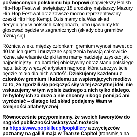
poświęconych polskiemu hip-hopowi
(największy Polish
Hip-Hop Festiwal, świętujący 18 urodziny najstarszy Mazury
Hip-Hop Festiwal oraz zawsze mocno reprezentowany
czeski Hip Hop Kemp). Dziś mamy dla Was skład
decydujący w polskich kategoriach, jutro ujawnimy kto
głosować będzie w zagranicznych (składy obu gremiów
różnią się).
Różnica wieku między członkami gremium wynosi nawet do
40 lat, ich gusta i muzyczne spojrzenia bywają całkowicie
różne, ale właśnie dzięki temu mamy nadzieję uzyskać jak
najpełniejszy i najbardziej obiektywny obraz stanu polskiego
rapu, tak by wręczyć artystom nagrodę, która rzeczywiście
będzie miała dla nich wartość.
Dziękujemy każdemu z
członków gremium i każdemu ze wspierających mediów
za to, że zgodzili się połączyć siły w tej szczytnej idei, nie
wskazujemy w tym wpisie żadnego z nich tylko dlatego,
że byłoby ich za dużo a nie chcemy nikogo pomijać ani
wyróżniać – dlatego też skład podajemy Wam w
kolejności alfabetycznej.
Równocześnie przypominamy, że swoich faworytów do
nagród publiczności wskazywać możecie
na
https://www.popkiller.pl/popkillery
a zwycięzców
poznamy na gali 8 maja w Teatrze Capitol
(transmisja na