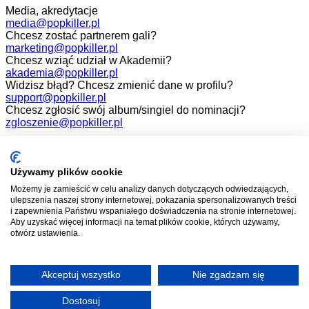
Media, akredytacje
media@popkiller.pl
Chcesz zostać partnerem gali?
marketing@popkiller.pl
Chcesz wziąć udział w Akademii?
akademia@popkiller.pl
Widzisz błąd? Chcesz zmienić dane w profilu?
support@popkiller.pl
Chcesz zgłosić swój album/singiel do nominacji?
zgloszenie@popkiller.pl
Facebook
Instagram
Używamy plików cookie
Możemy je zamieścić w celu analizy danych dotyczących odwiedzających,
YouTube
ulepszenia naszej strony internetowej, pokazania spersonalizowanych treści
i zapewnienia Państwu wspaniałego doświadczenia na stronie internetowej.
Aby uzyskać więcej informacji na temat plików cookie, których używamy,
otwórz ustawienia.
Wszelkie prawa zastrzeżone. 2026.
Projekt i realizacja:
Mateusz Nowaczyk
Akceptuj wszystko
Nie zgadzam się
Dostosuj