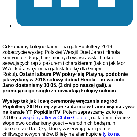
Odsłaniamy kolejne karty – na gali Popkillery 2019
zobaczycie występ Polskiej Wersji! Duet Jano i Hinola
kontynuuje długą linię mocnych warszawskich ekip,
serwujących rap z pazurem i charakterem (takich jak Mor
W.A., która wręczy na gali statuetkę dla Grupy
Roku!).
Ostatni album PW pokrył się Platyną, podobnie
jak wydany w 2018 solowy debiut Hinola – nowe solo
Jano dostaniemy 10.05. (2 dni po naszej gali), a
promujące go single zapowiadają kolejny sukces…
Występ tak jak i całą ceremonię wręczenia nagród
Popkillery 2019 obejrzycie za darmo w transmisji na żywo
na kanale YT PopkillerTV.
Potem zapraszamy za to na
23:00 na
wspólny after w Clubie Capitol
, na którym również
stopniowo odsłaniamy gości – wśród nich będą m.in.
Borixon, ZetHa i Qry, którzy zaserwują nam porcję
chillwagonowych hitów. Bilety na after kupicie
tylko na