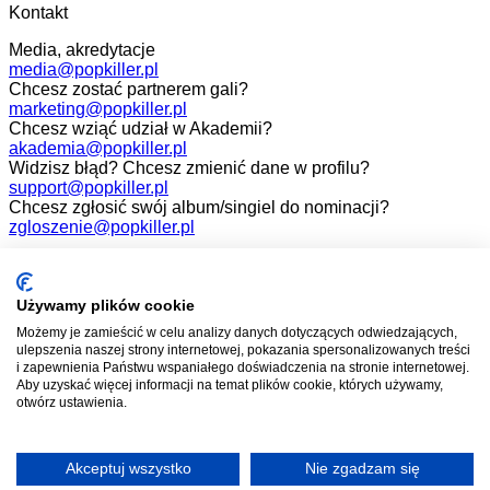
Kontakt
Media, akredytacje
media@popkiller.pl
Chcesz zostać partnerem gali?
marketing@popkiller.pl
Chcesz wziąć udział w Akademii?
akademia@popkiller.pl
Widzisz błąd? Chcesz zmienić dane w profilu?
support@popkiller.pl
Chcesz zgłosić swój album/singiel do nominacji?
zgloszenie@popkiller.pl
Facebook
Instagram
Używamy plików cookie
Możemy je zamieścić w celu analizy danych dotyczących odwiedzających,
YouTube
ulepszenia naszej strony internetowej, pokazania spersonalizowanych treści
i zapewnienia Państwu wspaniałego doświadczenia na stronie internetowej.
Aby uzyskać więcej informacji na temat plików cookie, których używamy,
otwórz ustawienia.
Wszelkie prawa zastrzeżone. 2026.
Projekt i realizacja:
Mateusz Nowaczyk
Akceptuj wszystko
Nie zgadzam się