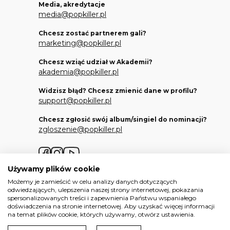
Media, akredytacje
media@popkiller.pl
Chcesz zostać partnerem gali?
marketing@popkiller.pl
Chcesz wziąć udział w Akademii?
akademia@popkiller.pl
Widzisz błąd? Chcesz zmienić dane w profilu?
support@popkiller.pl
Chcesz zgłosić swój album/singiel do nominacji?
zgloszenie@popkiller.pl
Facebook
Instagram
YouTube
Używamy plików cookie
Możemy je zamieścić w celu analizy danych dotyczących
odwiedzających, ulepszenia naszej strony internetowej, pokazania
spersonalizowanych treści i zapewnienia Państwu wspaniałego
doświadczenia na stronie internetowej. Aby uzyskać więcej informacji
Wszelkie prawa zastrzeżone. 2026.
na temat plików cookie, których używamy, otwórz ustawienia.