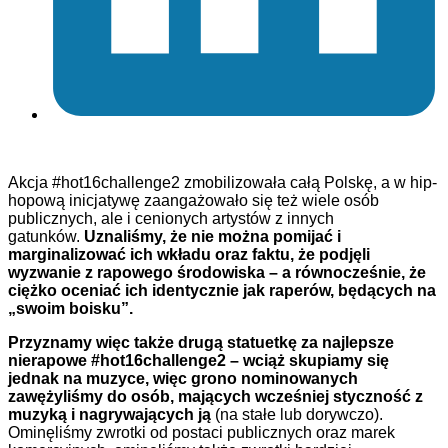
Akcja #hot16challenge2 zmobilizowała całą Polskę, a w hip-
hopową inicjatywę zaangażowało się też wiele osób
publicznych, ale i cenionych artystów z innych
gatunków.
Uznaliśmy, że nie można pomijać i
marginalizować ich wkładu oraz faktu, że podjęli
wyzwanie z rapowego środowiska – a równocześnie, że
ciężko oceniać ich identycznie jak raperów, będących na
„swoim boisku”.
Przyznamy więc także drugą statuetkę za najlepsze
nierapowe #hot16challenge2 – wciąż skupiamy się
jednak na muzyce, więc grono nominowanych
zawężyliśmy do osób, mających wcześniej styczność z
muzyką i nagrywających ją
(na stałe lub dorywczo).
Ominęliśmy zwrotki od postaci publicznych oraz marek