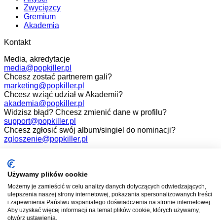
Zwycięzcy
Gremium
Akademia
Kontakt
Media, akredytacje
media@popkiller.pl
Chcesz zostać partnerem gali?
marketing@popkiller.pl
Chcesz wziąć udział w Akademii?
akademia@popkiller.pl
Widzisz błąd? Chcesz zmienić dane w profilu?
support@popkiller.pl
Chcesz zgłosić swój album/singiel do nominacji?
zgloszenie@popkiller.pl
Facebook
Instagram
Używamy plików cookie
Możemy je zamieścić w celu analizy danych dotyczących odwiedzających,
YouTube
ulepszenia naszej strony internetowej, pokazania spersonalizowanych treści
i zapewnienia Państwu wspaniałego doświadczenia na stronie internetowej.
Aby uzyskać więcej informacji na temat plików cookie, których używamy,
otwórz ustawienia.