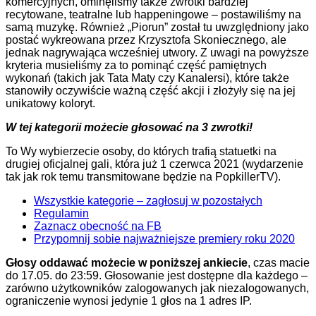
komercyjnych, ominęliśmy także zwrotki bardziej
recytowane, teatralne lub happeningowe – postawiliśmy na
samą muzykę. Również „Piorun” został tu uwzględniony jako
postać wykreowana przez Krzysztofa Skoniecznego, ale
jednak nagrywająca wcześniej utwory. Z uwagi na powyższe
kryteria musieliśmy za to pominąć część pamiętnych
wykonań (takich jak Tata Maty czy Kanalersi), które także
stanowiły oczywiście ważną część akcji i złożyły się na jej
unikatowy koloryt.
W tej kategorii możecie głosować na 3 zwrotki!
To Wy wybierzecie osoby, do których trafią statuetki na
drugiej oficjalnej gali, która już 1 czerwca 2021 (wydarzenie
tak jak rok temu transmitowane będzie na PopkillerTV).
Wszystkie kategorie – zagłosuj w pozostałych
Regulamin
Zaznacz obecność na FB
Przypomnij sobie najważniejsze premiery roku 2020
Głosy oddawać możecie w poniższej ankiecie
, czas macie
do 17.05. do 23:59. Głosowanie jest dostępne dla każdego –
zarówno użytkowników zalogowanych jak niezalogowanych,
ograniczenie wynosi jedynie 1 głos na 1 adres IP.