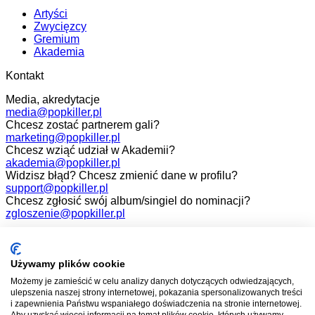
Artyści
Zwycięzcy
Gremium
Akademia
Kontakt
Media, akredytacje
media@popkiller.pl
Chcesz zostać partnerem gali?
marketing@popkiller.pl
Chcesz wziąć udział w Akademii?
akademia@popkiller.pl
Widzisz błąd? Chcesz zmienić dane w profilu?
support@popkiller.pl
Chcesz zgłosić swój album/singiel do nominacji?
zgloszenie@popkiller.pl
Facebook
Instagram
Używamy plików cookie
Możemy je zamieścić w celu analizy danych dotyczących odwiedzających,
YouTube
ulepszenia naszej strony internetowej, pokazania spersonalizowanych treści
i zapewnienia Państwu wspaniałego doświadczenia na stronie internetowej.