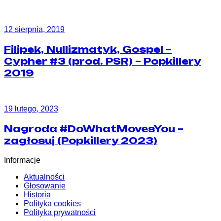
12 sierpnia, 2019
Filipek, Nullizmatyk, Gospel –
Cypher #3 (prod. PSR) – Popkillery
2019
19 lutego, 2023
Nagroda #DoWhatMovesYou –
zagłosuj (Popkillery 2023)
Informacje
Aktualności
Głosowanie
Historia
Polityka cookies
Polityka prywatności