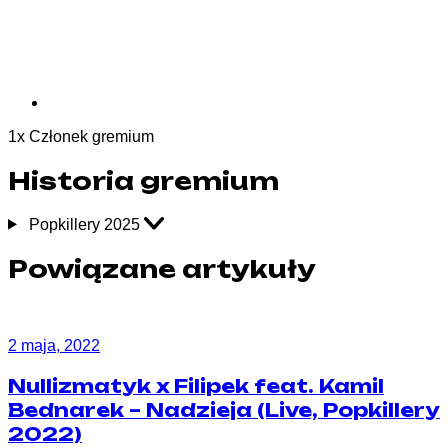
1
x
Członek gremium
Historia gremium
Popkillery 2025
Powiązane artykuły
2 maja, 2022
Nullizmatyk x Filipek feat. Kamil
Bednarek – Nadzieja (Live, Popkillery
2022)