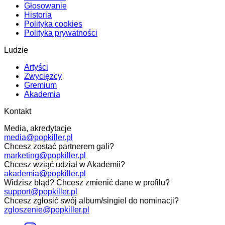
Głosowanie
Historia
Polityka cookies
Polityka prywatności
Ludzie
Artyści
Zwycięzcy
Gremium
Akademia
Kontakt
Media, akredytacje
media@popkiller.pl
Chcesz zostać partnerem gali?
marketing@popkiller.pl
Chcesz wziąć udział w Akademii?
akademia@popkiller.pl
Widzisz błąd? Chcesz zmienić dane w profilu?
support@popkiller.pl
Chcesz zgłosić swój album/singiel do nominacji?
zgloszenie@popkiller.pl