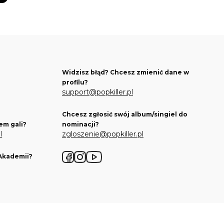
Widzisz błąd? Chcesz zmienić dane w
profilu?
support@popkiller.pl
Chcesz zgłosić swój album/singiel do
em gali?
nominacji?
l
zgloszenie@popkiller.pl
 Akademii?
Facebook
Instagram
YouTube