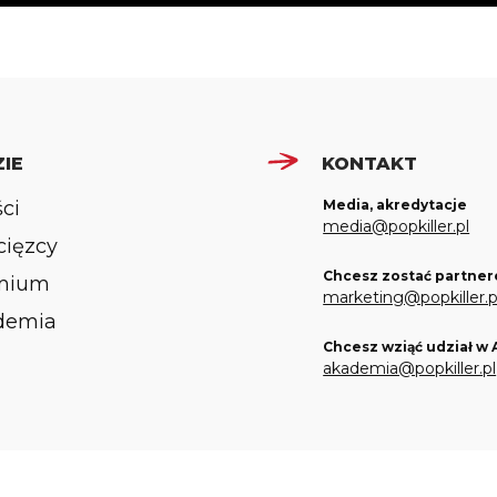
IE
KONTAKT
ści
Media, akredytacje
media@popkiller.pl
ięzcy
Chcesz zostać partner
mium
marketing@popkiller.p
demia
Chcesz wziąć udział w
akademia@popkiller.pl