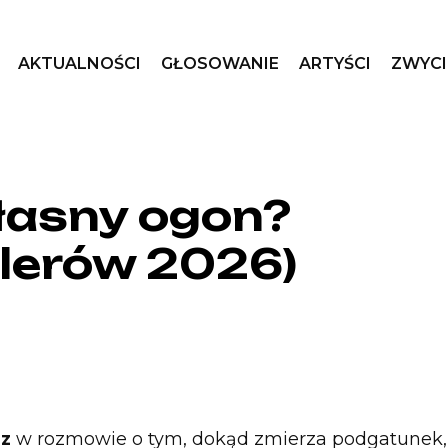
AKTUALNOŚCI
GŁOSOWANIE
ARTYŚCI
ZWYCI
łasny ogon?
llerów 2026)
dz
w rozmowie o tym, dokąd zmierza podgatunek,