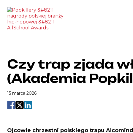
Skip to the content
Czy trap zjada w
(Akademia Popki
15 marca 2026
Ojcowie chrzestni polskiego trapu Alcomin