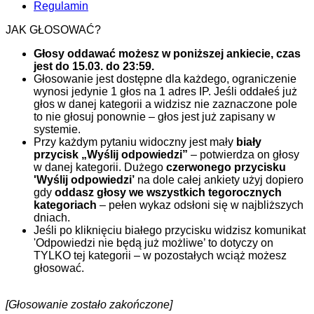
Regulamin
JAK GŁOSOWAĆ?
Głosy oddawać możesz w poniższej ankiecie, czas
jest do 15.03. do 23:59.
Głosowanie jest dostępne dla każdego, ograniczenie
wynosi jedynie 1 głos na 1 adres IP. Jeśli oddałeś już
głos w danej kategorii a widzisz nie zaznaczone pole
to nie głosuj ponownie – głos jest już zapisany w
systemie.
Przy każdym pytaniu widoczny jest mały
biały
przycisk „Wyślij odpowiedzi”
– potwierdza on głosy
w danej kategorii. Dużego
czerwonego przycisku
'Wyślij odpowiedzi’
na dole całej ankiety użyj dopiero
gdy
oddasz głosy we wszystkich tegorocznych
kategoriach
– pełen wykaz odsłoni się w najbliższych
dniach.
Jeśli po kliknięciu białego przycisku widzisz komunikat
'Odpowiedzi nie będą już możliwe’ to dotyczy on
TYLKO tej kategorii – w pozostałych wciąż możesz
głosować.
[Głosowanie zostało zakończone]