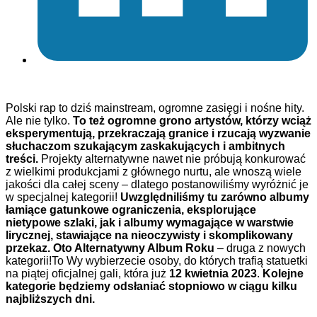
Polski rap to dziś mainstream, ogromne zasięgi i nośne hity.
Ale nie tylko.
To też ogromne grono artystów, którzy wciąż
eksperymentują, przekraczają granice i rzucają wyzwanie
słuchaczom szukającym zaskakujących i ambitnych
treści.
Projekty alternatywne nawet nie próbują konkurować
z wielkimi produkcjami z głównego nurtu, ale wnoszą wiele
jakości dla całej sceny – dlatego postanowiliśmy wyróżnić je
w specjalnej kategorii!
Uwzględniliśmy tu zarówno albumy
łamiące gatunkowe ograniczenia, eksplorujące
nietypowe szlaki, jak i albumy wymagające w warstwie
lirycznej, stawiające na nieoczywisty i skomplikowany
przekaz. Oto Alternatywny Album Roku
– druga z nowych
kategorii!To Wy wybierzecie osoby, do których trafią statuetki
na piątej oficjalnej gali, która już
12 kwietnia 2023
.
Kolejne
kategorie będziemy odsłaniać stopniowo w ciągu kilku
najbliższych dni.