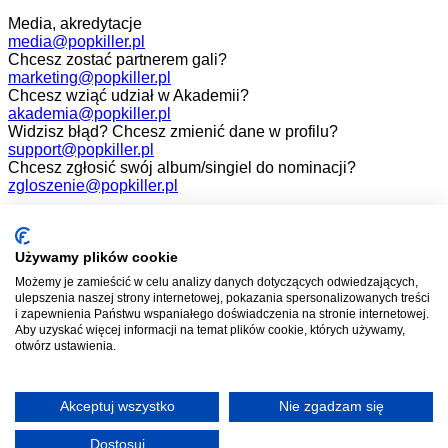
Media, akredytacje
media@popkiller.pl
Chcesz zostać partnerem gali?
marketing@popkiller.pl
Chcesz wziąć udział w Akademii?
akademia@popkiller.pl
Widzisz błąd? Chcesz zmienić dane w profilu?
support@popkiller.pl
Chcesz zgłosić swój album/singiel do nominacji?
zgloszenie@popkiller.pl
Facebook
Instagram
Używamy plików cookie
Możemy je zamieścić w celu analizy danych dotyczących odwiedzających,
YouTube
ulepszenia naszej strony internetowej, pokazania spersonalizowanych treści
i zapewnienia Państwu wspaniałego doświadczenia na stronie internetowej.
Aby uzyskać więcej informacji na temat plików cookie, których używamy,
otwórz ustawienia.
Wszelkie prawa zastrzeżone. 2026.
Projekt i realizacja:
Mateusz Nowaczyk
Akceptuj wszystko
Nie zgadzam się
Dostosuj