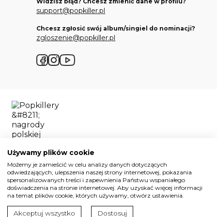
Widzisz błąd? Chcesz zmienić dane w profilu?
support@popkiller.pl
Chcesz zgłosić swój album/singiel do nominacji?
zgloszenie@popkiller.pl
Facebook
Instagram
YouTube
Używamy plików cookie
Możemy je zamieścić w celu analizy danych dotyczących
odwiedzających, ulepszenia naszej strony internetowej, pokazania
spersonalizowanych treści i zapewnienia Państwu wspaniałego
doświadczenia na stronie internetowej. Aby uzyskać więcej informacji
Wszelkie prawa zastrzeżone. 2026.
na temat plików cookie, których używamy, otwórz ustawienia.
Projekt i realizacja:
Mateusz Nowaczyk
Akceptuj wszystko
Dostosuj