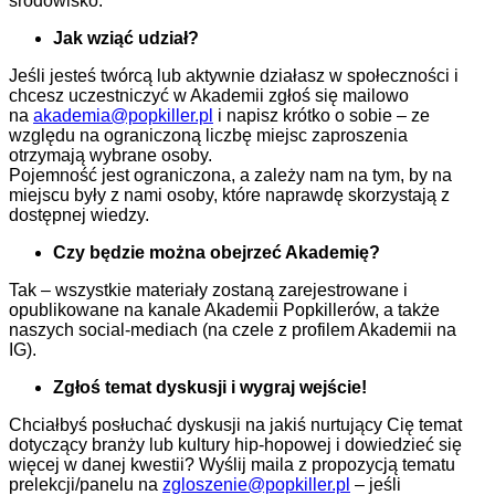
środowisko.
Jak wziąć udział?
Jeśli jesteś twórcą lub aktywnie działasz w społeczności i
chcesz uczestniczyć w Akademii zgłoś się mailowo
na
akademia@popkiller.pl
i napisz krótko o sobie – ze
względu na ograniczoną liczbę miejsc zaproszenia
otrzymają wybrane osoby.
Pojemność jest ograniczona, a zależy nam na tym, by na
miejscu były z nami osoby, które naprawdę skorzystają z
dostępnej wiedzy.
Czy będzie można obejrzeć Akademię?
Tak – wszystkie materiały zostaną zarejestrowane i
opublikowane na kanale Akademii Popkillerów, a także
naszych social-mediach (na czele z profilem Akademii na
IG).
Zgłoś temat dyskusji i wygraj wejście!
Chciałbyś posłuchać dyskusji na jakiś nurtujący Cię temat
dotyczący branży lub kultury hip-hopowej i dowiedzieć się
więcej w danej kwestii? Wyślij maila z propozycją tematu
prelekcji/panelu na
zgloszenie@popkiller.pl
– jeśli