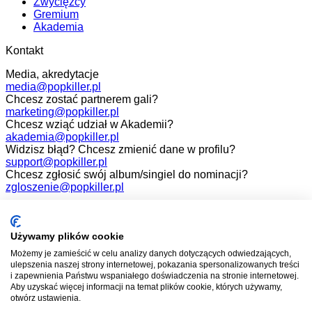
Zwycięzcy
Gremium
Akademia
Kontakt
Media, akredytacje
media@popkiller.pl
Chcesz zostać partnerem gali?
marketing@popkiller.pl
Chcesz wziąć udział w Akademii?
akademia@popkiller.pl
Widzisz błąd? Chcesz zmienić dane w profilu?
support@popkiller.pl
Chcesz zgłosić swój album/singiel do nominacji?
zgloszenie@popkiller.pl
Facebook
Instagram
Używamy plików cookie
Możemy je zamieścić w celu analizy danych dotyczących odwiedzających,
YouTube
ulepszenia naszej strony internetowej, pokazania spersonalizowanych treści
i zapewnienia Państwu wspaniałego doświadczenia na stronie internetowej.
Aby uzyskać więcej informacji na temat plików cookie, których używamy,
otwórz ustawienia.