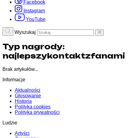
Facebook
Instagram
YouTube
Wyszukaj
Typ nagrody:
najlepszykontaktzfanami
Brak artykułów...
Informacje
Aktualności
Głosowanie
Historia
Polityka cookies
Polityka prywatności
Ludzie
Artyści