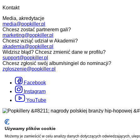
Kontakt
Media, akredytacje
media@popkiller.pl
Chcesz zostać partnerem gali?
marketing@popkiller.pl
Chcesz wziąć udział w Akademii?
akademia@popkiller.pl
Widzisz błąd? Chcesz zmienić dane w profilu?
support@popkiller.pl
Chcesz zgłosić swój album/singiel do nominacji?
zgloszenie@popkiller.pl
Facebook
Instagram
YouTube
Wszelkie prawa zastrzeżone. 2026.
Używamy plików cookie
Projekt i realizacja:
Mateusz Nowaczyk
Możemy je zamieścić w celu analizy danych dotyczących odwiedzających, uleps