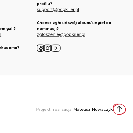
profilu?
support@popkiller.pl
Chcesz zgłosić swój album/singiel do
em gali?
nominacji?
l
zgloszenie@popkiller.pl
 Akademii?
Facebook
Instagram
YouTube
Projekt i realizacja:
Mateusz Nowaczyk