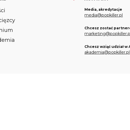
ści
Media, akredytacje
media@popkiller.pl
ięzcy
Chcesz zostać partner
mium
marketing@popkiller.p
demia
Chcesz wziąć udział w
akademia@popkiller.pl