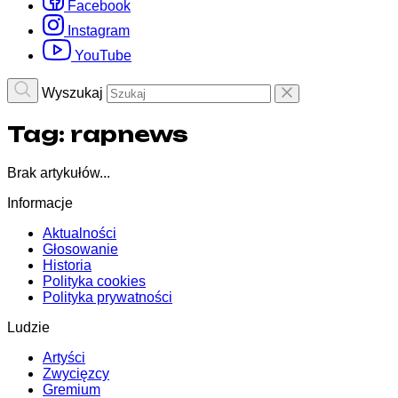
Facebook
Instagram
YouTube
Wyszukaj
Tag:
rapnews
Brak artykułów...
Informacje
Aktualności
Głosowanie
Historia
Polityka cookies
Polityka prywatności
Ludzie
Artyści
Zwycięzcy
Gremium