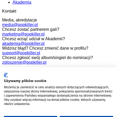
Akademia
Kontakt
Media, akredytacje
media@popkiller.pl
Chcesz zostać partnerem gali?
marketing@popkiller.pl
Chcesz wziąć udział w Akademii?
akademia@popkiller.pl
Widzisz błąd? Chcesz zmienić dane w profilu?
support@popkiller.pl
Chcesz zgłosić swój album/singiel do nominacji?
zgloszenie@popkiller.pl
Facebook
Instagram
Używamy plików cookie
Możemy je zamieścić w celu analizy danych dotyczących odwiedzających,
YouTube
ulepszenia naszej strony internetowej, pokazania spersonalizowanych treści
i zapewnienia Państwu wspaniałego doświadczenia na stronie internetowej.
Aby uzyskać więcej informacji na temat plików cookie, których używamy,
otwórz ustawienia.
Wszelkie prawa zastrzeżone. 2026.