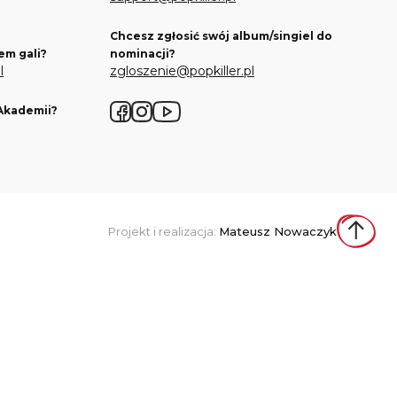
Chcesz zgłosić swój album/singiel do
em gali?
nominacji?
l
zgloszenie@popkiller.pl
 Akademii?
Facebook
Instagram
YouTube
Projekt i realizacja:
Mateusz Nowaczyk