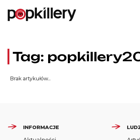
Skip to the content
Tag:
popkillery2
Brak artykułów...
INFORMACJE
LUDZ