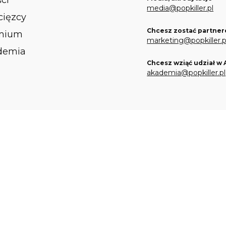
ści
media@popkiller.pl
ięzcy
Chcesz zostać partner
mium
marketing@popkiller.p
demia
Chcesz wziąć udział w
akademia@popkiller.pl