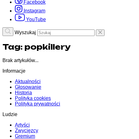
Facebook
Instagram
YouTube
Wyszukaj
Tag:
popkillery
Brak artykułów...
Informacje
Aktualności
Głosowanie
Historia
Polityka cookies
Polityka prywatności
Ludzie
Artyści
Zwycięzcy
Gremium