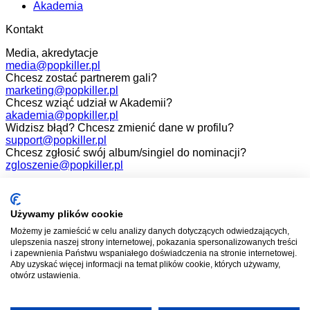
Akademia
Kontakt
Media, akredytacje
media@popkiller.pl
Chcesz zostać partnerem gali?
marketing@popkiller.pl
Chcesz wziąć udział w Akademii?
akademia@popkiller.pl
Widzisz błąd? Chcesz zmienić dane w profilu?
support@popkiller.pl
Chcesz zgłosić swój album/singiel do nominacji?
zgloszenie@popkiller.pl
Facebook
Instagram
Używamy plików cookie
Możemy je zamieścić w celu analizy danych dotyczących odwiedzających,
YouTube
ulepszenia naszej strony internetowej, pokazania spersonalizowanych treści
i zapewnienia Państwu wspaniałego doświadczenia na stronie internetowej.
Aby uzyskać więcej informacji na temat plików cookie, których używamy,
otwórz ustawienia.
Wszelkie prawa zastrzeżone. 2026.