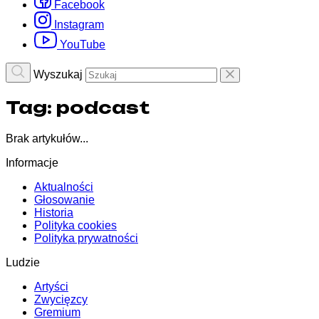
Facebook
Instagram
YouTube
Wyszukaj
Tag:
podcast
Brak artykułów...
Informacje
Aktualności
Głosowanie
Historia
Polityka cookies
Polityka prywatności
Ludzie
Artyści
Zwycięzcy
Gremium