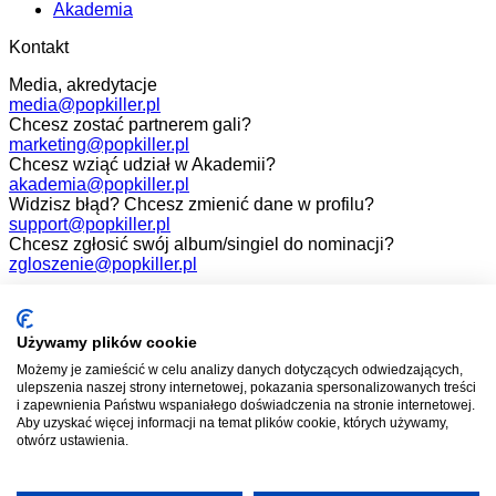
Akademia
Kontakt
Media, akredytacje
media@popkiller.pl
Chcesz zostać partnerem gali?
marketing@popkiller.pl
Chcesz wziąć udział w Akademii?
akademia@popkiller.pl
Widzisz błąd? Chcesz zmienić dane w profilu?
support@popkiller.pl
Chcesz zgłosić swój album/singiel do nominacji?
zgloszenie@popkiller.pl
Facebook
Instagram
Używamy plików cookie
Możemy je zamieścić w celu analizy danych dotyczących odwiedzających,
YouTube
ulepszenia naszej strony internetowej, pokazania spersonalizowanych treści
i zapewnienia Państwu wspaniałego doświadczenia na stronie internetowej.
Aby uzyskać więcej informacji na temat plików cookie, których używamy,
otwórz ustawienia.
Wszelkie prawa zastrzeżone. 2026.