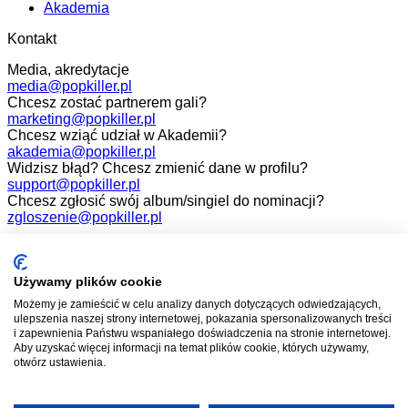
Akademia
Kontakt
Media, akredytacje
media@popkiller.pl
Chcesz zostać partnerem gali?
marketing@popkiller.pl
Chcesz wziąć udział w Akademii?
akademia@popkiller.pl
Widzisz błąd? Chcesz zmienić dane w profilu?
support@popkiller.pl
Chcesz zgłosić swój album/singiel do nominacji?
zgloszenie@popkiller.pl
Facebook
Instagram
Używamy plików cookie
Możemy je zamieścić w celu analizy danych dotyczących odwiedzających,
YouTube
ulepszenia naszej strony internetowej, pokazania spersonalizowanych treści
i zapewnienia Państwu wspaniałego doświadczenia na stronie internetowej.
Aby uzyskać więcej informacji na temat plików cookie, których używamy,
otwórz ustawienia.
Wszelkie prawa zastrzeżone. 2026.