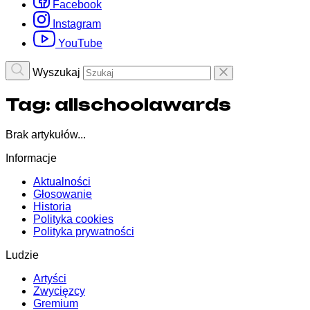
Facebook
Instagram
YouTube
Wyszukaj
Tag:
allschoolawards
Brak artykułów...
Informacje
Aktualności
Głosowanie
Historia
Polityka cookies
Polityka prywatności
Ludzie
Artyści
Zwycięzcy
Gremium