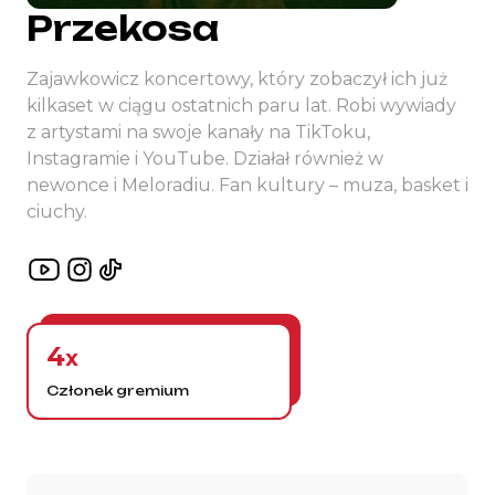
Przekosa
Zajawkowicz koncertowy, który zobaczył ich już
kilkaset w ciągu ostatnich paru lat. Robi wywiady
z artystami na swoje kanały na TikToku,
Instagramie i YouTube. Działał również w
newonce i Meloradiu. Fan kultury – muza, basket i
ciuchy.
4
x
Członek gremium
Historia gremium