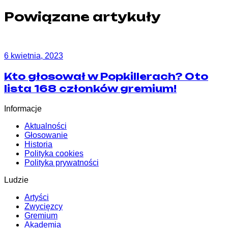
Powiązane artykuły
6 kwietnia, 2023
Kto głosował w Popkillerach? Oto
lista 168 członków gremium!
Informacje
Aktualności
Głosowanie
Historia
Polityka cookies
Polityka prywatności
Ludzie
Artyści
Zwycięzcy
Gremium
Akademia