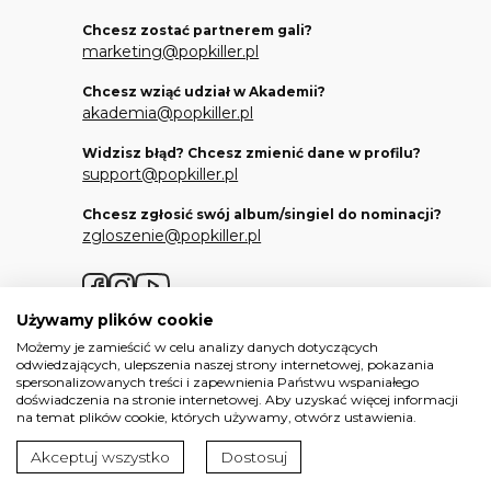
Chcesz zostać partnerem gali?
marketing@popkiller.pl
Chcesz wziąć udział w Akademii?
akademia@popkiller.pl
Widzisz błąd? Chcesz zmienić dane w profilu?
support@popkiller.pl
Chcesz zgłosić swój album/singiel do nominacji?
zgloszenie@popkiller.pl
Facebook
Instagram
YouTube
Używamy plików cookie
Możemy je zamieścić w celu analizy danych dotyczących
odwiedzających, ulepszenia naszej strony internetowej, pokazania
spersonalizowanych treści i zapewnienia Państwu wspaniałego
doświadczenia na stronie internetowej. Aby uzyskać więcej informacji
Wszelkie prawa zastrzeżone. 2026.
na temat plików cookie, których używamy, otwórz ustawienia.
Projekt i realizacja:
Mateusz Nowaczyk
Akceptuj wszystko
Dostosuj