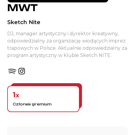
MWT
Sketch Nite
DJ, manager artystyczny i dyrektor kreatywny,
odpowiedzialny za organizację wiodących imprez
trapowych w Polsce. Aktualnie odpowiedzialny za
program artystyczny w klubie Sketch NITE.
1
x
Członek gremium
Historia gremium