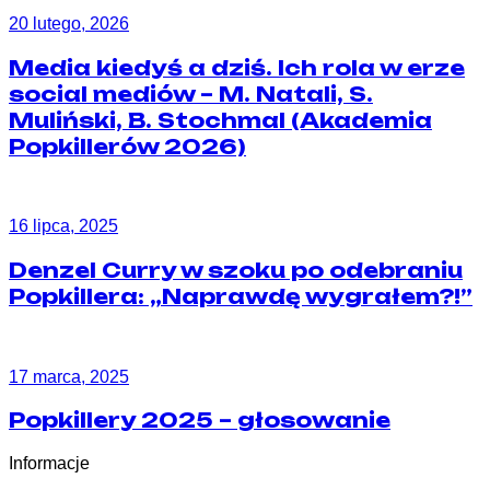
20 lutego, 2026
Media kiedyś a dziś. Ich rola w erze
social mediów – M. Natali, S.
Muliński, B. Stochmal (Akademia
Popkillerów 2026)
16 lipca, 2025
Denzel Curry w szoku po odebraniu
Popkillera: „Naprawdę wygrałem?!”
17 marca, 2025
Popkillery 2025 – głosowanie
Informacje