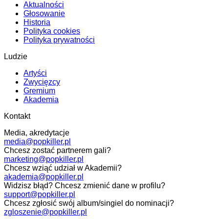
Aktualności
Głosowanie
Historia
Polityka cookies
Polityka prywatności
Ludzie
Artyści
Zwycięzcy
Gremium
Akademia
Kontakt
Media, akredytacje
media@popkiller.pl
Chcesz zostać partnerem gali?
marketing@popkiller.pl
Chcesz wziąć udział w Akademii?
akademia@popkiller.pl
Widzisz błąd? Chcesz zmienić dane w profilu?
support@popkiller.pl
Chcesz zgłosić swój album/singiel do nominacji?
zgloszenie@popkiller.pl