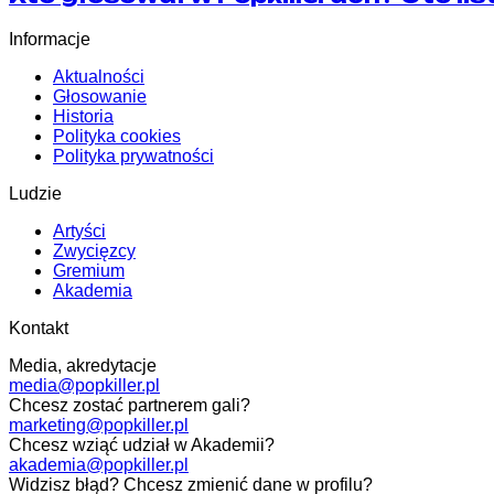
Informacje
Aktualności
Głosowanie
Historia
Polityka cookies
Polityka prywatności
Ludzie
Artyści
Zwycięzcy
Gremium
Akademia
Kontakt
Media, akredytacje
media@popkiller.pl
Chcesz zostać partnerem gali?
marketing@popkiller.pl
Chcesz wziąć udział w Akademii?
akademia@popkiller.pl
Widzisz błąd? Chcesz zmienić dane w profilu?