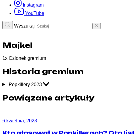
Instagram
YouTube
Wyszukaj
Majkel
1
x
Członek gremium
Historia gremium
Popkillery 2023
Powiązane artykuły
6 kwietnia, 2023
Kto głosował w Popkillerach? Oto li