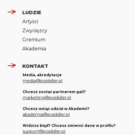
LUDZIE
Artyści
Zwycięzcy
Gremium
Akademia
KONTAKT
Media, akredytacje
media@popkiller.pl
Chcesz zostać partnerem gali?
marketing@popkiller.pl
Chcesz wziąć udział w Akademii?
akademia@popkiller.pl
Widzisz błąd? Chcesz zmienić dane w profilu?
support@popkiller.pl