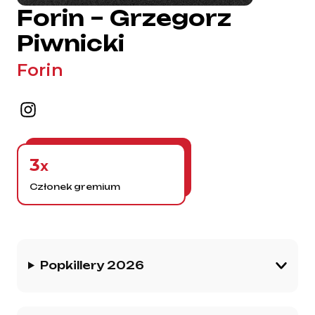
Forin – Grzegorz
Piwnicki
Forin
3
x
Członek gremium
Historia gremium
Popkillery 2026