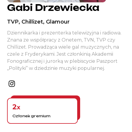
Gabi Drzewiecka
TVP, Chillizet, Glamour
Dziennikarka i prezenterka telewizyjna i radiowa.
Znana ze współpracy z Onetem, TVN, TVP czy
Chillizet. Prowadząca wiele gal muzycznych, na
czele z Fryderykami. Jest członkinią Akademii
Fonograficznej
i jurorką w plebiscycie Paszport
„Polityki” w dziedzinie muzyki popularnej.
2
x
Członek gremium