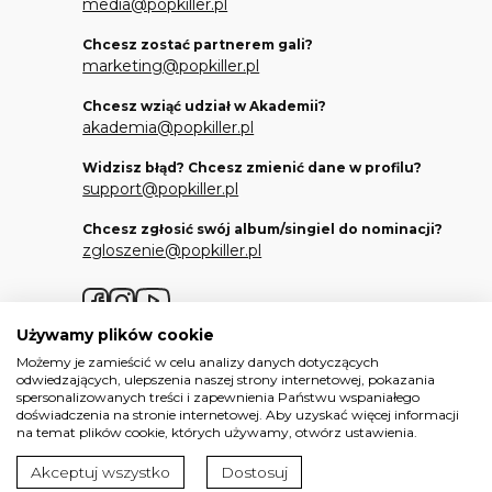
media@popkiller.pl
Chcesz zostać partnerem gali?
marketing@popkiller.pl
Chcesz wziąć udział w Akademii?
akademia@popkiller.pl
Widzisz błąd? Chcesz zmienić dane w profilu?
support@popkiller.pl
Chcesz zgłosić swój album/singiel do nominacji?
zgloszenie@popkiller.pl
Facebook
Instagram
YouTube
Używamy plików cookie
Możemy je zamieścić w celu analizy danych dotyczących
odwiedzających, ulepszenia naszej strony internetowej, pokazania
spersonalizowanych treści i zapewnienia Państwu wspaniałego
doświadczenia na stronie internetowej. Aby uzyskać więcej informacji
Wszelkie prawa zastrzeżone. 2026.
na temat plików cookie, których używamy, otwórz ustawienia.
Projekt i realizacja:
Mateusz Nowaczyk
Akceptuj wszystko
Dostosuj