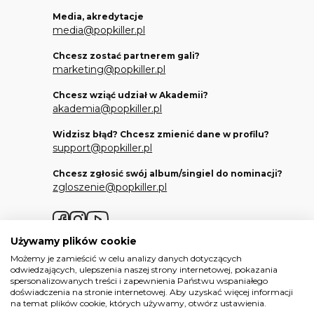
Media, akredytacje
media@popkiller.pl
Chcesz zostać partnerem gali?
marketing@popkiller.pl
Chcesz wziąć udział w Akademii?
akademia@popkiller.pl
Widzisz błąd? Chcesz zmienić dane w profilu?
support@popkiller.pl
Chcesz zgłosić swój album/singiel do nominacji?
zgloszenie@popkiller.pl
Facebook
Instagram
YouTube
Używamy plików cookie
Możemy je zamieścić w celu analizy danych dotyczących
odwiedzających, ulepszenia naszej strony internetowej, pokazania
spersonalizowanych treści i zapewnienia Państwu wspaniałego
doświadczenia na stronie internetowej. Aby uzyskać więcej informacji
Wszelkie prawa zastrzeżone. 2026.
na temat plików cookie, których używamy, otwórz ustawienia.