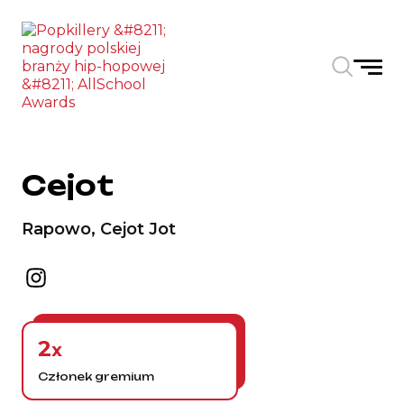
Skip to the content
Cejot
Rapowo, Cejot Jot
2
x
Członek gremium