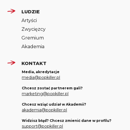
LUDZIE
Artyści
Zwycięzcy
Gremium
Akademia
KONTAKT
Media, akredytacje
media@popkiller.pl
Chcesz zostać partnerem gali?
marketing@popkiller.pl
Chcesz wziąć udział w Akademii?
akademia@popkiller.pl
Widzisz błąd? Chcesz zmienić dane w profilu?
support@popkiller.pl