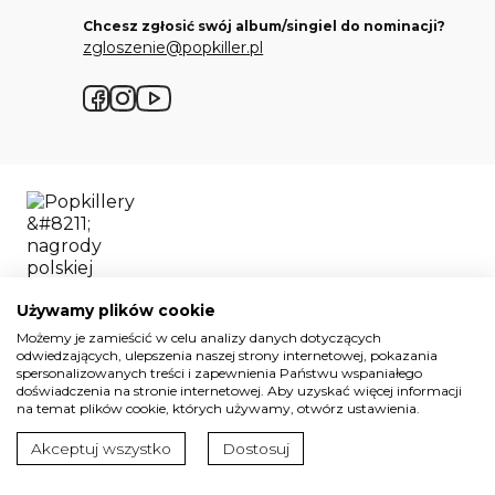
Chcesz zgłosić swój album/singiel do nominacji?
zgloszenie@popkiller.pl
Facebook
Instagram
YouTube
Używamy plików cookie
Możemy je zamieścić w celu analizy danych dotyczących
odwiedzających, ulepszenia naszej strony internetowej, pokazania
spersonalizowanych treści i zapewnienia Państwu wspaniałego
doświadczenia na stronie internetowej. Aby uzyskać więcej informacji
Wszelkie prawa zastrzeżone. 2026.
na temat plików cookie, których używamy, otwórz ustawienia.
Projekt i realizacja:
Mateusz Nowaczyk
Akceptuj wszystko
Dostosuj