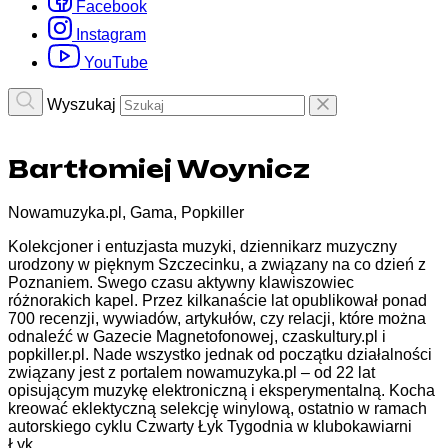
Facebook
Instagram
YouTube
Wyszukaj
Bartłomiej Woynicz
Nowamuzyka.pl, Gama, Popkiller
Kolekcjoner i entuzjasta muzyki, dziennikarz muzyczny
urodzony w pięknym Szczecinku, a związany na co dzień z
Poznaniem. Swego czasu aktywny klawiszowiec
różnorakich kapel. Przez kilkanaście lat opublikował ponad
700 recenzji, wywiadów, artykułów, czy relacji, które można
odnaleźć w Gazecie Magnetofonowej, czaskultury.pl i
popkiller.pl. Nade wszystko jednak od początku działalności
związany jest z portalem nowamuzyka.pl – od 22 lat
opisującym muzykę elektroniczną i eksperymentalną. Kocha
kreować eklektyczną selekcję winylową, ostatnio w ramach
autorskiego cyklu Czwarty Łyk Tygodnia w klubokawiarni
Łyk.