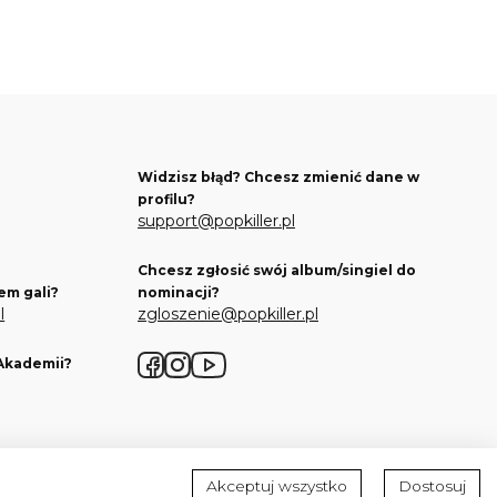
Widzisz błąd? Chcesz zmienić dane w
profilu?
support@popkiller.pl
Chcesz zgłosić swój album/singiel do
em gali?
nominacji?
l
zgloszenie@popkiller.pl
 Akademii?
Facebook
Instagram
YouTube
Akceptuj wszystko
Dostosuj