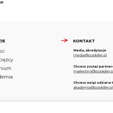
ne
IE
KONTAKT
ści
Media, akredytacje
media@popkiller.pl
ięzcy
Chcesz zostać partner
mium
marketing@popkiller.p
demia
Chcesz wziąć udział w
akademia@popkiller.pl