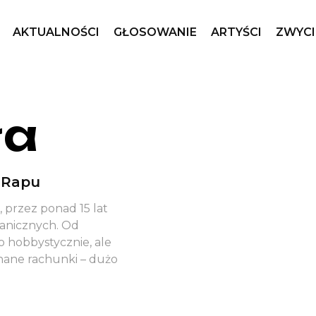
AKTUALNOŚCI
GŁOSOWANIE
ARTYŚCI
ZWYCI
ła
o Rapu
 przez ponad 15 lat
granicznych. Od
 hobbystycznie, ale
nane rachunki – dużo