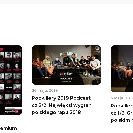
26 maja, 2019
Popkillery 2019 Podcast
5 maja, 201
cz.2/2: Najwięksi wygrani
Popkille
polskiego rapu 2018
cz.1/3: 
polskim 
gremium