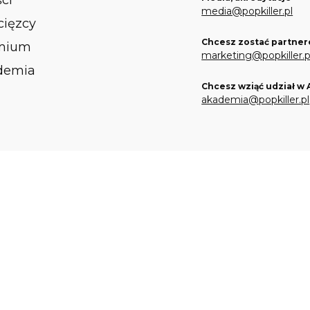
ści
media@popkiller.pl
ięzcy
Chcesz zostać partner
mium
marketing@popkiller.p
demia
Chcesz wziąć udział w
akademia@popkiller.pl