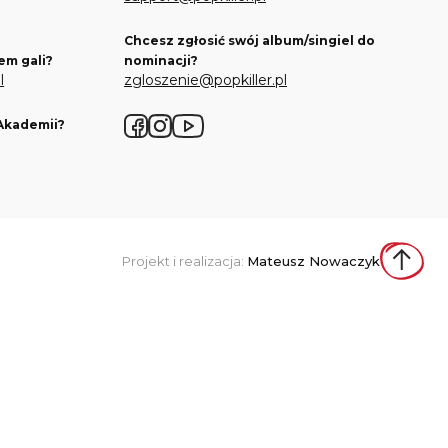
Chcesz zgłosić swój album/singiel do
em gali?
nominacji?
l
zgloszenie@popkiller.pl
 Akademii?
Facebook
Instagram
YouTube
Projekt i realizacja:
Mateusz Nowaczyk