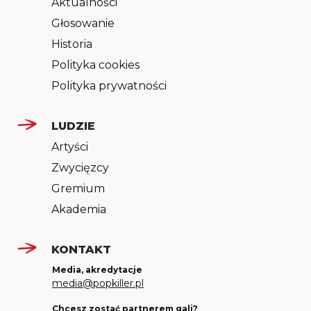
Aktualności
Głosowanie
Historia
Polityka cookies
Polityka prywatności
LUDZIE
Artyści
Zwycięzcy
Gremium
Akademia
KONTAKT
Media, akredytacje
media@popkiller.pl
Chcesz zostać partnerem gali?