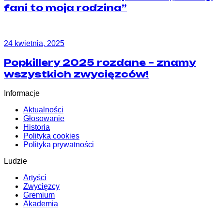
fani to moja rodzina”
24 kwietnia, 2025
Popkillery 2025 rozdane – znamy
wszystkich zwycięzców!
Informacje
Aktualności
Głosowanie
Historia
Polityka cookies
Polityka prywatności
Ludzie
Artyści
Zwycięzcy
Gremium
Akademia