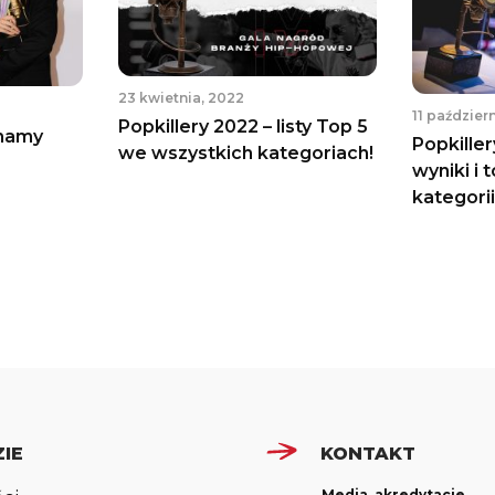
23 kwietnia, 2022
11 paździer
Popkillery 2022 – listy Top 5
znamy
Popkiller
we wszystkich kategoriach!
wyniki i 
kategorii
IE
KONTAKT
Media, akredytacje