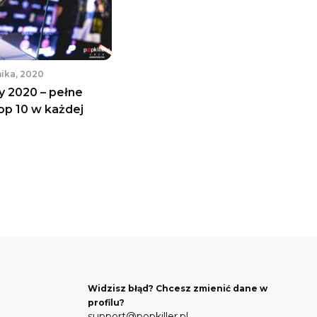
nika, 2020
y 2020 – pełne
top 10 w każdej
Widzisz błąd? Chcesz zmienić dane w
profilu?
support@popkiller.pl