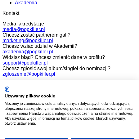
Akademia
Kontakt
Media, akredytacje
media@popkiller.pl
Chcesz zostać partnerem gali?
marketing@popkiller.pl
Chcesz wziąć udział w Akademii?
akademia@popkiller.pl
Widzisz błąd? Chcesz zmienić dane w profilu?
support@popkiller.pl
Chcesz zgłosić swój album/singiel do nominacji?
zgloszenie@popkiller.pl
Facebook
Instagram
Używamy plików cookie
Możemy je zamieścić w celu analizy danych dotyczących odwiedzających,
YouTube
ulepszenia naszej strony internetowej, pokazania spersonalizowanych treści
i zapewnienia Państwu wspaniałego doświadczenia na stronie internetowej.
Aby uzyskać więcej informacji na temat plików cookie, których używamy,
otwórz ustawienia.
Wszelkie prawa zastrzeżone. 2026.