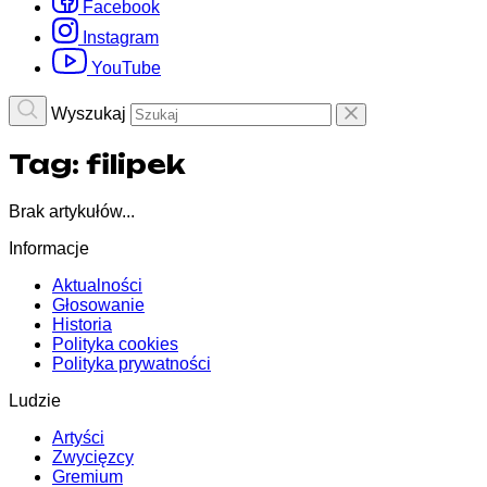
Facebook
Instagram
YouTube
Wyszukaj
Tag:
filipek
Brak artykułów...
Informacje
Aktualności
Głosowanie
Historia
Polityka cookies
Polityka prywatności
Ludzie
Artyści
Zwycięzcy
Gremium