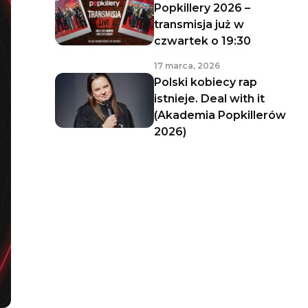
Popkillery 2026 –
transmisja już w
czwartek o 19:30
17 marca, 2026
Polski kobiecy rap
istnieje. Deal with it
(Akademia Popkillerów
2026)