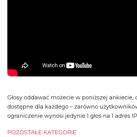
Głosy oddawać możecie w poniższej ankiecie, c
dostępne dla każdego – zarówno użytkownikó
ograniczenie wynosi jedynie 1 głos na 1 adres IP
POZOSTAŁE KATEGORIE