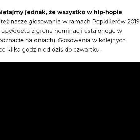
miętajmy jednak, że wszystko w hip-hopie
też nasze głosowania w ramach Popkillerów 2019
rupy/duetu z grona nominacji ustalonego w
poznacie na dniach). Głosowania w kolejnych
 kilka godzin od dziś do czwartku.