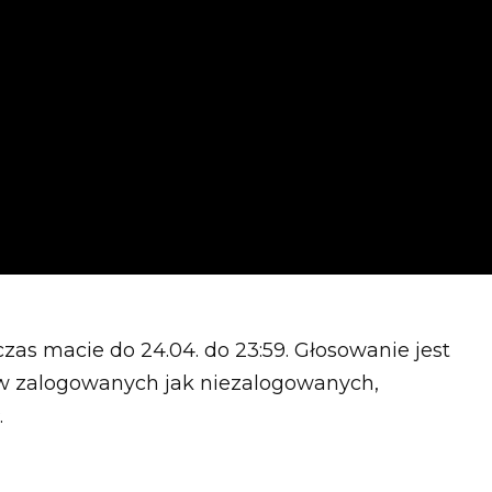
zas macie do 24.04. do 23:59. Głosowanie jest
w zalogowanych jak niezalogowanych,
.