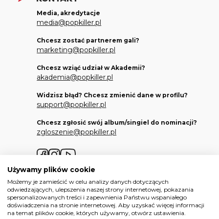
Media, akredytacje
media@popkiller.pl
Chcesz zostać partnerem gali?
marketing@popkiller.pl
Chcesz wziąć udział w Akademii?
akademia@popkiller.pl
Widzisz błąd? Chcesz zmienić dane w profilu?
support@popkiller.pl
Chcesz zgłosić swój album/singiel do nominacji?
zgloszenie@popkiller.pl
Facebook
Instagram
YouTube
Używamy plików cookie
Możemy je zamieścić w celu analizy danych dotyczących
odwiedzających, ulepszenia naszej strony internetowej, pokazania
spersonalizowanych treści i zapewnienia Państwu wspaniałego
doświadczenia na stronie internetowej. Aby uzyskać więcej informacji
Wszelkie prawa zastrzeżone. 2026.
na temat plików cookie, których używamy, otwórz ustawienia.